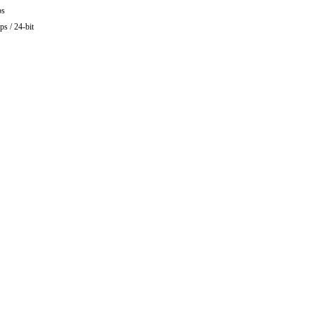
ps
 24-bit