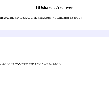
BDshare's Archiver
3.Blu-ray.1080i.AVC.TrueHD.Atmos.7.1-CHDBits][63.41GB]
/48kHz,UN-COMPRESSED PCM 2.0 24bit/96kHz