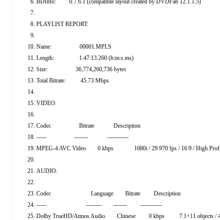
BDInfo: 0.7.6.1 (compatible layout created by DVDFab 12.1.1.5)
PLAYLIST REPORT:
Name: 00001.MPLS
Length: 1:47:13.260 (h:m:s.ms)
Size: 36,774,260,736 bytes
Total Bitrate: 45.73 Mbps
VIDEO:
Codec Bitrate Description
----- ------- -----------
MPEG-4 AVC Video 0 kbps 1080i / 29.970 fps / 16:9 / High Profil
AUDIO:
Codec Language Bitrate Description
----- -------- ------- -----------
Dolby TrueHD/Atmos Audio Chinese 0 kbps 7.1+11 objects / 48 kHz /