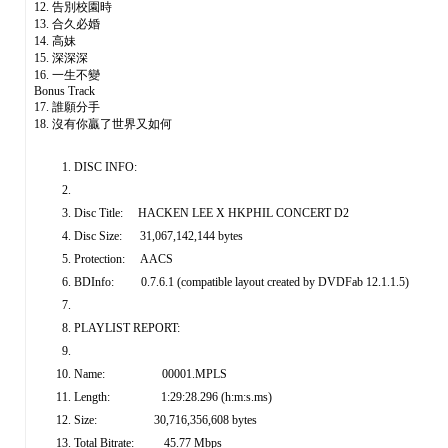
12. 告別校園時
13. 合久必婚
14. 高妹
15. 深深深
16. 一生不變
Bonus Track
17. 誰願分手
18. 沒有你贏了世界又如何
DISC INFO:
Disc Title: HACKEN LEE X HKPHIL CONCERT D2
Disc Size: 31,067,142,144 bytes
Protection: AACS
BDInfo: 0.7.6.1 (compatible layout created by DVDFab 12.1.1.5)
PLAYLIST REPORT:
Name: 00001.MPLS
Length: 1:29:28.296 (h:m:s.ms)
Size: 30,716,356,608 bytes
Total Bitrate: 45.77 Mbps