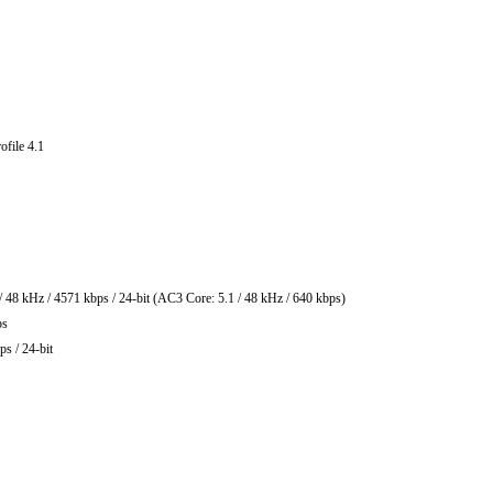
ile 4.1
 / 4571 kbps / 24-bit (AC3 Core: 5.1 / 48 kHz / 640 kbps)
ps
 24-bit