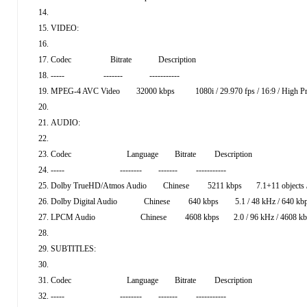
VIDEO:
Codec Bitrate Description
----- ------- -----------
MPEG-4 AVC Video 32000 kbps 1080i / 29.970 fps / 16:9 / High Prof
AUDIO:
Codec Language Bitrate Description
----- -------- ------- -----------
Dolby TrueHD/Atmos Audio Chinese 5211 kbps 7.1+11 objects / 48 kHz
Dolby Digital Audio Chinese 640 kbps 5.1 / 48 kHz / 640 kb
LPCM Audio Chinese 4608 kbps 2.0 / 96 kHz / 4608 kbps /
SUBTITLES:
Codec Language Bitrate Description
----- -------- ------- -----------