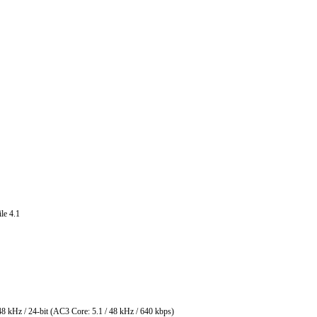
e 4.1
 24-bit (AC3 Core: 5.1 / 48 kHz / 640 kbps)