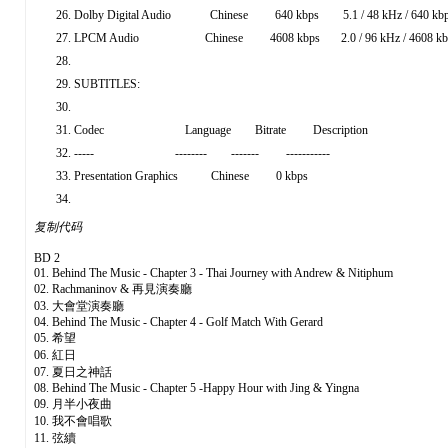
Dolby Digital Audio Chinese 640 kbps 5.1 / 48 kHz / 640 kb
LPCM Audio Chinese 4608 kbps 2.0 / 96 kHz / 4608 kbps /
SUBTITLES:
Codec Language Bitrate Description
----- -------- ------- -----------
Presentation Graphics Chinese 0 kbps
复制代码
BD 2
01. Behind The Music - Chapter 3 - Thai Journey with Andrew & Nitiphum
02. Rachmaninov & 再見演奏廳
03. 大會堂演奏廳
04. Behind The Music - Chapter 4 - Golf Match With Gerard
05. 希望
06. 紅日
07. 夏日之神話
08. Behind The Music - Chapter 5 -Happy Hour with Jing & Yingna
09. 月半小夜曲
10. 我不會唱歌
11. 弦續