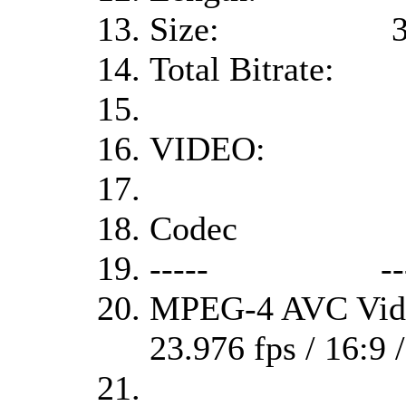
Size: 32,396
Total Bitrate:
VIDEO:
Codec Bit
----- ----
MPEG-4 AVC V
23.976 fps / 16:9 