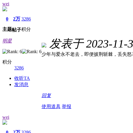
wei
0
2万
3286
主题
积分
帖子
发表于 2023-11-3 
明星
少年与爱永不老去，即便披荆斩棘，丢失怒
积分
3286
收听TA
发消息
回复
使用道具
举报
wei
0
2万
3286