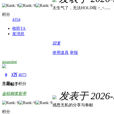
太生气了，无法HOLD啦 >_<......
积分
4354
收听TA
发消息
回复
使用道具
举报
assassing
0
3万
4075
主题
积分
帖子
发表于 2026-5
金棕榈奖影帝
感恩无私的分享与奉献
积分