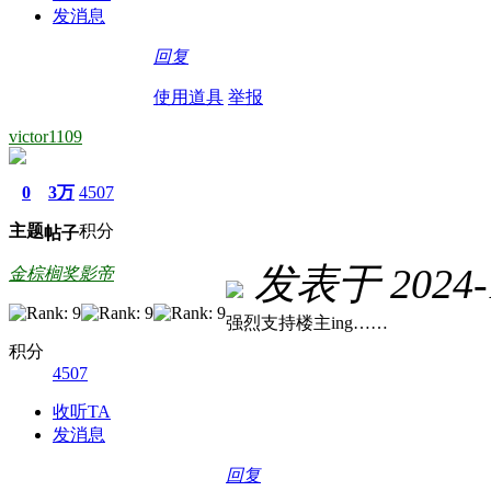
发消息
回复
使用道具
举报
victor1109
0
3万
4507
主题
积分
帖子
发表于 2024-1
金棕榈奖影帝
强烈支持楼主ing……
积分
4507
收听TA
发消息
回复