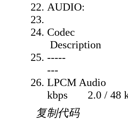
AUDIO:
Codec La
Description
----- ----
---
LPCM Audi
kbps 2.0 / 48 kH
复制代码