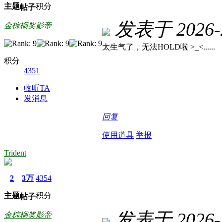
主题
积分
帖子
发表于 2026-2
金棕榈奖影帝
太生气了，无法HOLD啦 >_<......
积分
4351
收听TA
发消息
回复
使用道具
举报
Trident
2
3万
4354
主题
积分
帖子
发表于 2026-3
金棕榈奖影帝