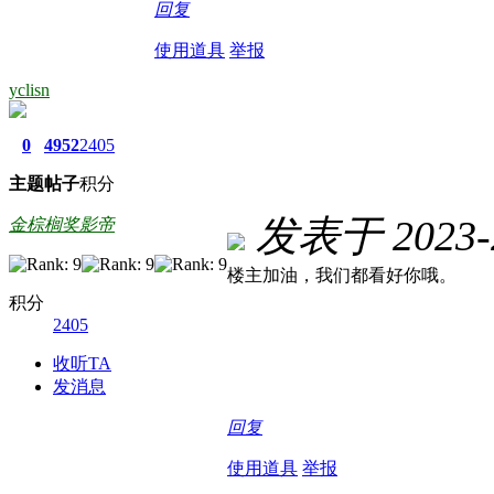
回复
使用道具
举报
yclisn
0
4952
2405
主题
帖子
积分
发表于 2023-2
金棕榈奖影帝
楼主加油，我们都看好你哦。
积分
2405
收听TA
发消息
回复
使用道具
举报