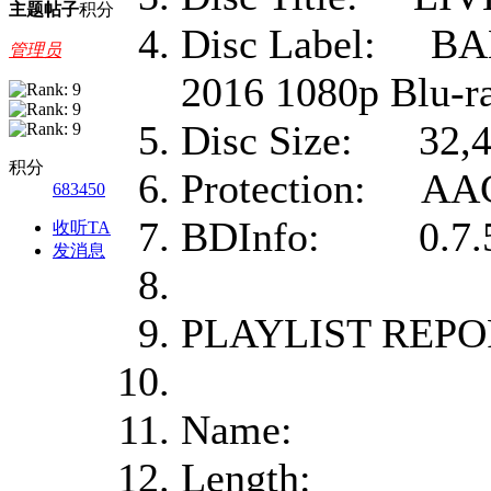
主题
帖子
积分
Disc Label: BA
管理员
2016 1080p Blu-
Disc Size: 32,40
积分
Protection: AA
683450
BDInfo: 0.7.5
收听TA
发消息
PLAYLIST REPO
Name: 000
Length: 1:43: