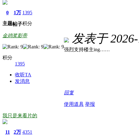
0
1万
1395
主题
积分
帖子
发表于 2026-1
金鸡奖影帝
强烈支持楼主ing……
积分
1395
收听TA
发消息
回复
使用道具
举报
我只是来看片的
11
2万
4351