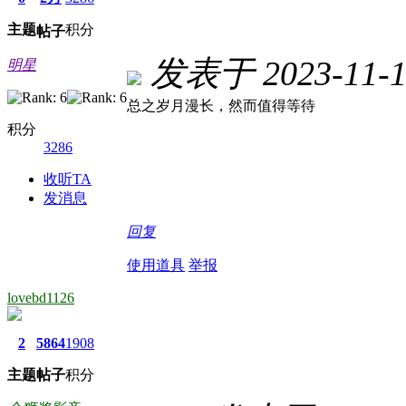
主题
积分
帖子
发表于 2023-11-12
明星
总之岁月漫长，然而值得等待
积分
3286
收听TA
发消息
回复
使用道具
举报
lovebd1126
2
5864
1908
主题
帖子
积分