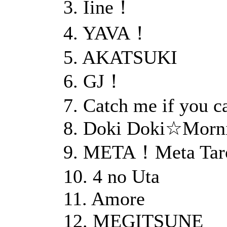
3. Iine！
4. YAVA！
5. AKATSUKI
6. GJ！
7. Catch me if you c
8. Doki Doki☆Morn
9. META！Meta Tar
10. 4 no Uta
11. Amore
12. MEGITSUNE