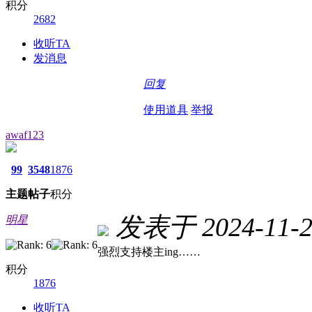
积分
2682
收听TA
发消息
回复
使用道具
举报
awaf123
99
3548
1876
主题
帖子
积分
发表于 2024-11-26
明星
强烈支持楼主ing……
积分
1876
收听TA