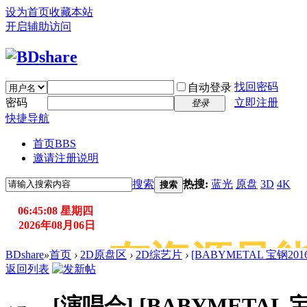
设为首页
收藏本站
开启辅助访问
找回密码
自动登录
密码
立即注册
登录
快捷导航
首页
BBS
邀请注册说明
搜索
热搜:
蓝光
原盘
3D
4K
搜索
06:45:09 星期四
2026年08月06日
站所有资源只能用
BDshare
»
首页
›
2D原盘区
›
2D综艺片
›
[BABYMETAL 宝钢2016演唱
返回列表
[演唱会]
[BABYMETAL 宝