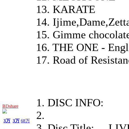
13. KARATE
14. Ijime,Dame,Zett
15. Gimme chocolate
16. THE ONE - Engli
17. Road of Resistan
DISC INFO:
BDshare
3万
3万
68万
Disc Title: L