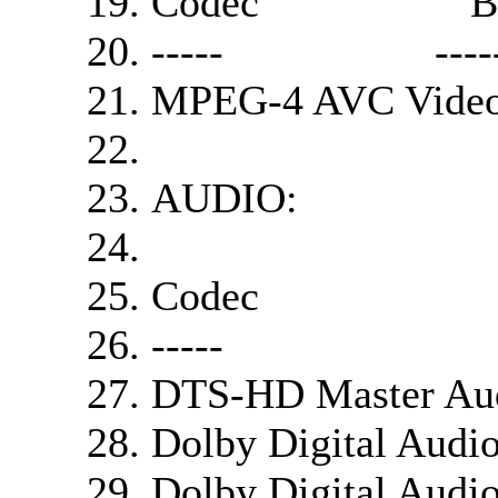
Codec Bitr
----- ------
MPEG-4 AVC Video
AUDIO:
Codec Lang
----- ------
DTS-HD Master Au
Dolby Digital A
Dolby Digital A