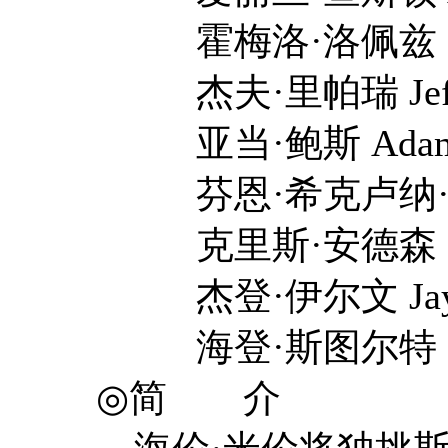
霍梅洛·洛佩兹 Home
杰夫·里帕瑞 Jeff L
亚当·鲍斯 Adam 
芬恩·希克卢纳·奥普莱 F
克里斯·安德森 Chris
杰登·伊尔文 Jayden '
海登·斯图尔特 Hayd
◎简 介