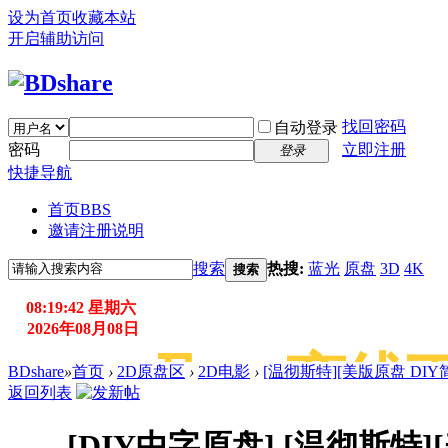
设为首页
收藏本站
开启辅助访问
找回密码
自动登录
密码
立即注册
登录
快捷导航
首页
BBS
邀请注册说明
搜索
热搜:
蓝光
原盘
3D
4K
搜索
08:19:44 星期六
2026年08月08日
能用115离线下
BDshare
»
首页
›
2D原盘区
›
2D电影
›
[温彻斯特][美版原盘 DIY简繁 双
返回列表
[DIY中字原盘]
[温彻斯特]