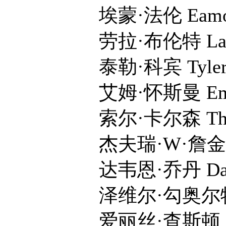
埃蒙·法伦 Eamon 
劳拉·布伦特 Laura
泰勒·科宾 Tyler C
艾姆·怀斯曼 Emm 
索尔·卡尔森 Thor C
杰夫瑞·W·詹金斯 Jeff
达韦恩·乔丹 Dawayn
泽维尔·勾奥尔特 Xav
爱丽丝·查斯顿 Alic