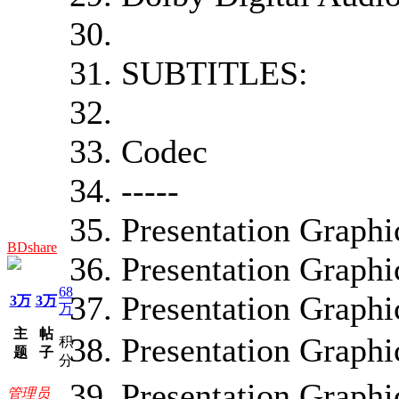
SUBTITLES:
Codec Lang
----- ------
Presentation
BDshare
Presentation
68
Presentation
3万
3万
万
主
帖
Presentation 
积
题
子
分
Presentation 
管理员