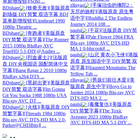
单新增按钮][Scho ...
zlluyao
[手塚治虫的佛陀2：
BDshare
[铁拳无敌][美版原盘
无尽的旅程][港版原盘 原生粤
剧场版 DIY简繁 双语字幕 BDJ
语中字][Buddha 2 The Endless
菜单新增按钮][Lionheart 1990
Journey 2014 108 ...
1080p Theatric ...
paulsi
[干花][法版原盘 DIY简
BDshare
[奔跑者][美版原盘
繁字幕][Pale Flower 1964 FRA
DIY简繁 双语字幕][The Runner
Blu-ray 1080p AVC DTS-HD
2015 1080p BluRay AVC
MA 1 0-blucook# ...
TrueHD 5.1-DIY@Audies ...
paulsi
[山忌 黄衣小飞侠][港版
BDshare
[烈血暹士2][法版原
原盘 原生国语中字 DIY简繁 双
盘 DIY央视国语 国配简体中文
语字幕][Haunted Mountains The
字幕][Bang Rajan 2 2010 1080p
Yellow Tab ...
BluRay x264 DTS ...
zlluyao
[男孩们前往木星][美
BDshare
[黑超出更][美版原盘
版原盘 原生中字][Boys Go to
DIY简繁 双语字幕][Im Gonna
Jupiter 2024 1080p Blu-ray AVC
Git You Sucka 1988 1080p USA
DTS-HD MA 2. ...
Blu-ray AVC DT ...
paulsi
[毒魔复仇][美版原盘
BDshare
[火线][美版原盘 DIY
DIY简繁字幕][The Toxic
简繁字幕][Threads 1984 1080p
Avenger 2023 1080p BluRay
Blu-ray AVC DTS-HD MA 2.0-
AVC DTS-HD MA 5.1-DIY ...
Parker@CHDBits][ ...