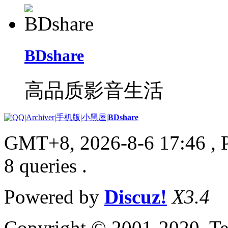
BDshare
高品质影音生活
|
Archiver
|
手机版
|
小黑屋
|
BDshare
GMT+8, 2026-8-6 17:46
, 
8 queries .
Powered by
Discuz!
X3.4
Copyright © 2001-2020, Te