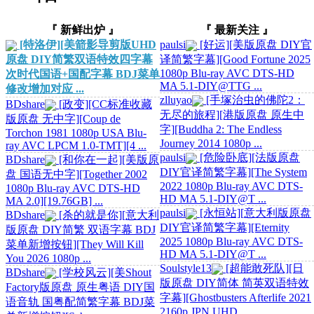
『 新鲜出炉 』
『 最新关注 』
[特洛伊][美箭影导剪版UHD
paulsi
[好运][美版原盘 DIY官
原盘 DIY简繁双语特效四字幕
译简繁字幕][Good Fortune 2025
1080p Blu-ray AVC DTS-HD
次时代国语+国配字幕 BDJ菜单
MA 5.1-DIY@TTG ...
修改增加对应 ...
zlluyao
[手塚治虫的佛陀2：
BDshare
[政变][CC标准收藏
无尽的旅程][港版原盘 原生中
版原盘 无中字][Coup de
字][Buddha 2: The Endless
Torchon 1981 1080p USA Blu-
Journey 2014 1080p ...
ray AVC LPCM 1.0-TMT][4 ...
paulsi
[危险卧底][法版原盘
BDshare
[和你在一起][美版原
DIY官译简繁字幕][The System
盘 国语无中字][Together 2002
2022 1080p Blu-ray AVC DTS-
1080p Blu-ray AVC DTS-HD
HD MA 5.1-DIY@T ...
MA 2.0][19.76GB] ...
paulsi
[永恒站][意大利版原盘
BDshare
[杀的就是你][意大利
DIY官译简繁字幕][Eternity
版原盘 DIY简繁 双语字幕 BDJ
2025 1080p Blu-ray AVC DTS-
菜单新增按钮][They Will Kill
HD MA 5.1-DIY@T ...
You 2026 1080p ...
Soulstyle13
[超能敢死队][日
BDshare
[学校风云][美Shout
版原盘 DIY简体 简英双语特效
Factory版原盘 原生粤语 DIY国
字幕][Ghostbusters Afterlife 2021
语音轨 国粤配简繁字幕 BDJ菜
2160p JPN UHD ...