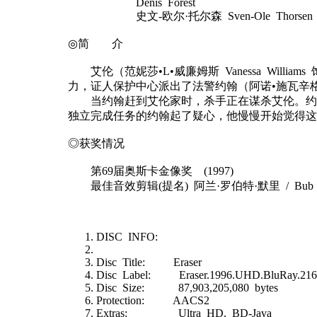
Denis Forest
史文-欧尔·托尔森 Sven-Ole Thorsen
◎简 介
艾伦（范妮莎•L•威廉姆斯 Vanessa Wi
力，证人保护中心派出了法警约翰（阿诺•施瓦辛格 Arno
当约翰赶到艾伦家时，杀手正在谋杀艾伦。约翰救
独立完成任务的约翰起了疑心，他慢慢开始觉得这
◎获奖情况
第69届奥斯卡金像奖 (1997)
最佳音效剪辑(提名) 阿兰·罗伯特·默里 / Bub A
DISC INFO:
Disc Title: Eraser
Disc Label: Eraser.1996.UHD.BluRay.21
Disc Size: 87,903,205,080 bytes
Protection: AACS2
Extras: Ultra HD, BD-Java