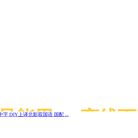
能用115离线下
字 DIY上译北影双国语 国配 ...