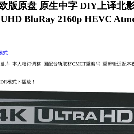
[欧版原盘 原生中字 DIY上译
HD BluRay 2160p HEVC Atmo
模式
字幕库 本人校订调整 国配音轨取材CMCT重编码 重剪辑适配
HDR模式下播放！