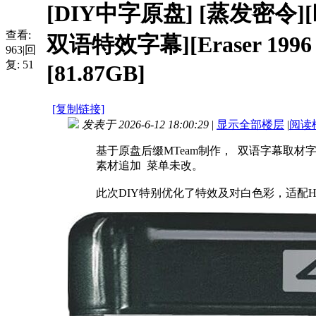
[DIY中字原盘]
[蒸发密令]
查看:
双语特效字幕][Eraser 1996 U
963
|
回
复:
51
[81.87GB]
[复制链接]
发表于 2026-6-12 18:00:29
|
显示全部楼层
|
阅读
基于原盘后缀MTeam制作， 双语字幕取材
素材追加 菜单未改。
此次DIY特别优化了特效及对白色彩，适配