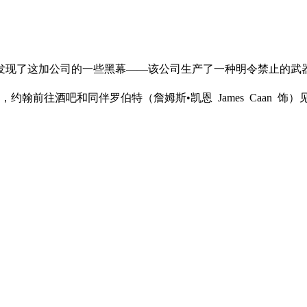
员，她慢慢发现了这加公司的一些黑幕――该公司生产了一种明令禁止
前往酒吧和同伴罗伯特（詹姆斯•凯恩 James Caan 饰