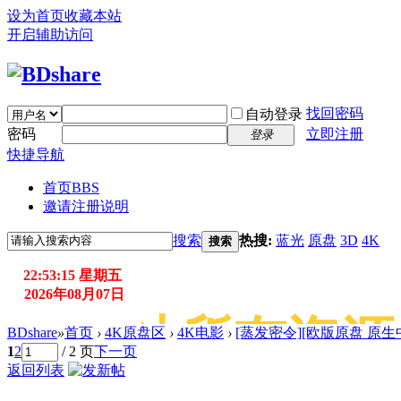
设为首页
收藏本站
开启辅助访问
找回密码
自动登录
密码
立即注册
登录
快捷导航
首页
BBS
邀请注册说明
搜索
热搜:
蓝光
原盘
3D
4K
搜索
22:53:17 星期五
2026年08月07日
：本站所有资源只
BDshare
»
首页
›
4K原盘区
›
4K电影
›
[蒸发密令][欧版原盘 原生中
1
2
/ 2 页
下一页
返回列表