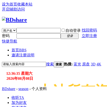
设为首页
收藏本站
开启辅助访问
找回密码
自动登录
密码
立即注册
登录
快捷导航
首页
BBS
邀请注册说明
搜索
热搜:
蓝光
原盘
3D
4K
搜索
12:36:35 星期六
2026年08月08日
注意：本站所有资
BDshare
›
season
›
个人资料
收听TA
加为好友