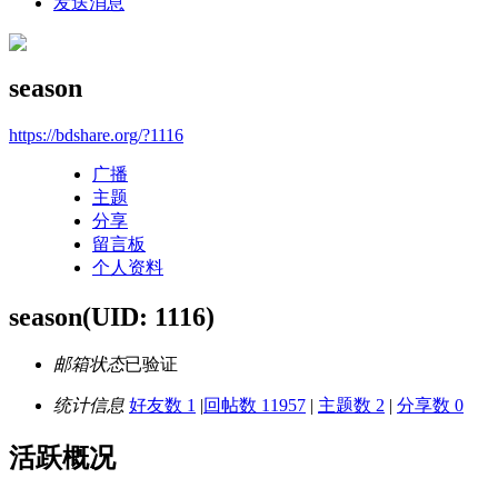
发送消息
season
https://bdshare.org/?1116
广播
主题
分享
留言板
个人资料
season
(UID: 1116)
邮箱状态
已验证
统计信息
好友数 1
|
回帖数 11957
|
主题数 2
|
分享数 0
活跃概况